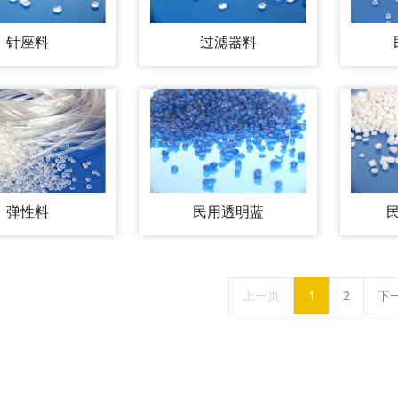
针座料
过滤器料
弹性料
民用透明蓝
上一页
1
2
下